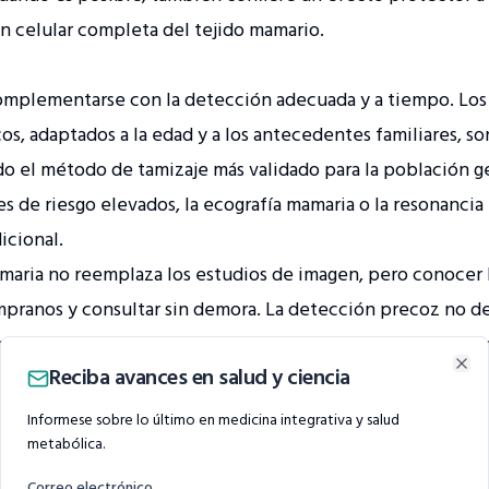
n celular completa del tejido mamario.
mplementarse con la detección adecuada y a tiempo. Los
os, adaptados a la edad y a los antecedentes familiares, s
o el método de tamizaje más validado para la población g
s de riesgo elevados, la ecografía mamaria o la resonanc
icional.
maria no reemplaza los estudios de imagen, pero conocer 
empranos y consultar sin demora. La detección precoz no 
endario de controles definido junto al especialista. La clav
Reciba avances en salud y ciencia
cia clínica y métodos de imagen según el perfil individual 
Clo
 por qué hablar de subtipos
Informese sobre lo último en medicina integrativa y salud
metabólica.
s una enfermedad única: cada tumor tiene características
co y la estrategia terapéutica. En los informes patológic
Correo electrónico