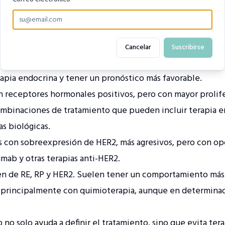
ores de estrógeno (RE), receptores de progesterona (RP),
 Ki-67, el grado histológico y la extensión ganglionar.
ntifican subtipos que permiten personalizar el tratamiento
Cancelar
Suscribirse
 receptores hormonales positivos, HER2 negativo y baja p
rapia endocrina y tener un pronóstico más favorable.
n receptores hormonales positivos, pero con mayor prolif
ombinaciones de tratamiento que pueden incluir terapia e
as biológicas.
s con sobreexpresión de HER2, más agresivos, pero con op
mab y otras terapias anti-HER2.
en de RE, RP y HER2. Suelen tener un comportamiento más 
n principalmente con quimioterapia, aunque en determin
o solo ayuda a definir el tratamiento, sino que evita tera