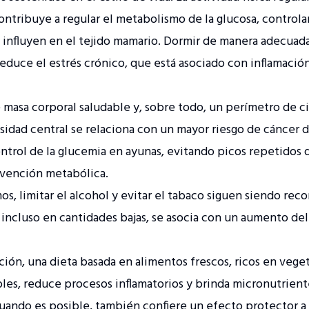
ontribuye a regular el metabolismo de la glucosa, controlar
influyen en el tejido mamario. Dormir de manera adecuada
educe el estrés crónico, que está asociado con inflamació
masa corporal saludable y, sobre todo, un perímetro de ci
sidad central se relaciona con un mayor riesgo de cáncer
trol de la glucemia en ayunas, evitando picos repetidos de
evención metabólica.
os, limitar el alcohol y evitar el tabaco siguen siendo re
, incluso en cantidades bajas, se asocia con un aumento de
ción, una dieta basada en alimentos frescos, ricos en veget
ables, reduce procesos inflamatorios y brinda micronutrien
cuando es posible, también confiere un efecto protector a 