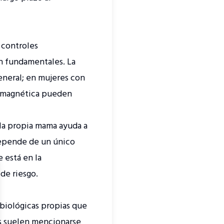
 controles
on fundamentales. La
eneral; en mujeres con
ia magnética pueden
la propia mama ayuda a
depende de un único
e está en la
de riesgo.
se
 biológicas propias que
os suelen mencionarse