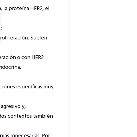
 la proteína HER2, el
:
roliferación. Suelen
eración o con HER2
ndocrina,
ciones específicas muy
agresivo y,
ados contextos también
pias innecesarias. Por