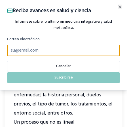
que la persona se ve y se siente. Esto impacta
Reciba avances en salud y ciencia
Clo
no solo en la autoestima, sino también en la
Informese sobre lo último en medicina integrativa y salud
sexualidad, los vínculos y la relación con el
metabólica.
propio cuerpo.
Correo electrónico
Estas pérdidas no son menores. Cada una
activa un proceso emocional único, que
debe ser reconocido y acompañado. La
Cancelar
vivencia del cáncer es diferente para cada
persona y depende de diferentes factores: el
Suscribirse
significado que cada uno le otorga a la
enfermedad, la historia personal, duelos
previos, el tipo de tumor, los tratamientos, el
entorno social, entre otros.
Un proceso que no es lineal