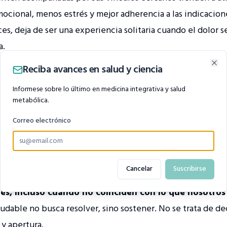
ocional, menos estrés y mejor adherencia a las indicacio
s, deja de ser una experiencia solitaria cuando el dolor s
a.
los amigos es especialmente clave. No se trata solo de estar
Reciba avances en salud y ciencia
Clo
activa y amorosa.
Informese sobre lo último en medicina integrativa y salud
er esto en práctica, pueden ser por ejemplo, ayudando co
metabólica.
escucha sin juicios, preguntando en lugar de asumir. Siend
Correo electrónico
yor vulnerabilidad
eproteger.
nte a alguien que atraviesa una enfermedad implica esta
Cancelar
Suscribirse
tar el tiempo del otro, su manera de afrontar el proce
es, incluso cuando no coinciden con lo que nosotros
dable no busca resolver, sino sostener. No se trata de dec
y apertura.