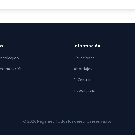
as
Información
ncológico
Situaciones
egeneración
Abordajes
El Centro
Investigación
©
2026
Regemet. Todos los derechos reservados.