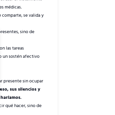
nes médicas.
e comparte, se valida y
 presentes, sino de
se
n las tareas
o un sostén afectivo
r presente sin ocupar
so, sus silencios y
 haríamos.
ir qué hacer, sino de